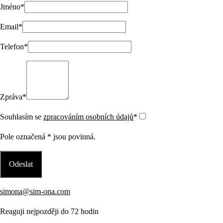
Jméno
*
Email
*
Telefon
*
Zpráva
*
Souhlasím se
zpracováním osobních údajů
*
Pole označená
*
jsou povinná.
simona@sim-ona.com
Reaguji nejpozději do 72 hodin