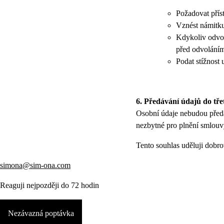
Požadovat přís
Vznést námitku
Kdykoliv odvol
před odvolání
Podat stížnost
6. Předávání údajů do tře
Osobní údaje nebudou před
nezbytné pro plnění smlouv
Tento souhlas uděluji dob
simona@sim-ona.com
Reaguji nejpozději do 72 hodin
Nezávazná poptávka