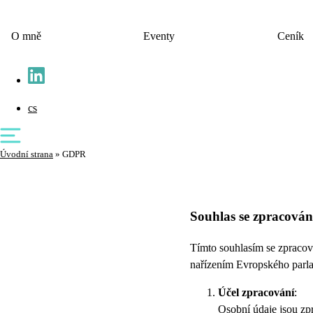
O mně
Eventy
Ceník
cs
Úvodní strana
»
GDPR
Souhlas se zpracová
Tímto souhlasím se zpracová
nařízením Evropského parla
Účel zpracování
:
Osobní údaje jsou zp