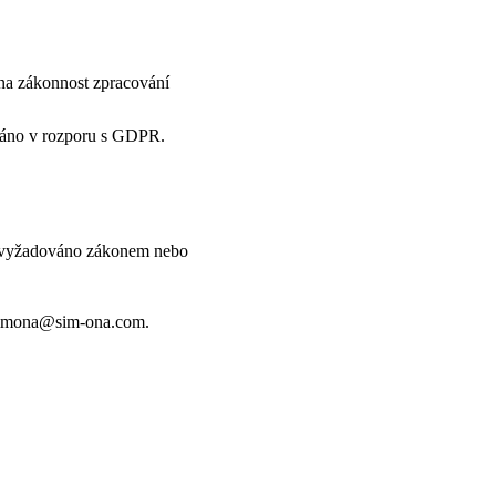
ena zákonnost zpracování
ádáno v rozporu s GDPR.
e vyžadováno zákonem nebo
u simona@sim-ona.com.