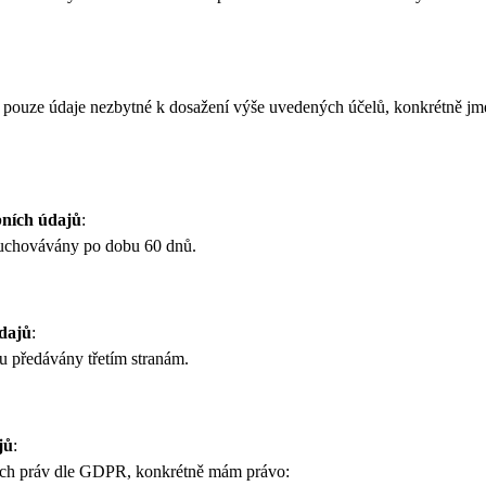
ouze údaje nezbytné k dosažení výše uvedených účelů, konkrétně jmé
ních údajů
:
uchovávány po dobu 60 dnů.
údajů
:
 předávány třetím stranám.
jů
:
ých práv dle GDPR, konkrétně mám právo: