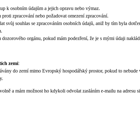
tup k osobním údajům a jejich opravu nebo výmaz.
 proti zpracování nebo požadovat omezení zpracování.
at svůj souhlas se zpracováním osobních údajů, aniž by tím byla dotč
m.
 u dozorového orgánu, pokud mám podezření, že je s mými údaji nakl
tích zemí
:
ávány do zemí mimo Evropský hospodářský prostor, pokud to nebud
y.
rovolně a mám možnost ho kdykoli odvolat zasláním e-mailu na adres